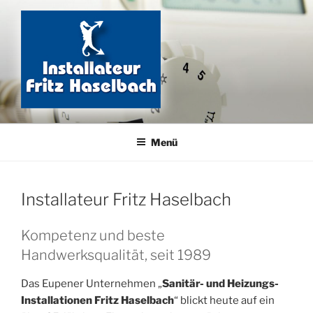
Zum
Inhalt
springen
FRITZ HASELBACH
Ihr Sanitärfachmann vor Ort
Menü
Installateur Fritz Haselbach
Kompetenz und beste
Handwerksqualität, seit 1989
Das Eupener Unternehmen „
Sanitär- und Heizungs-
Installationen Fritz Haselbach
“ blickt heute auf ein